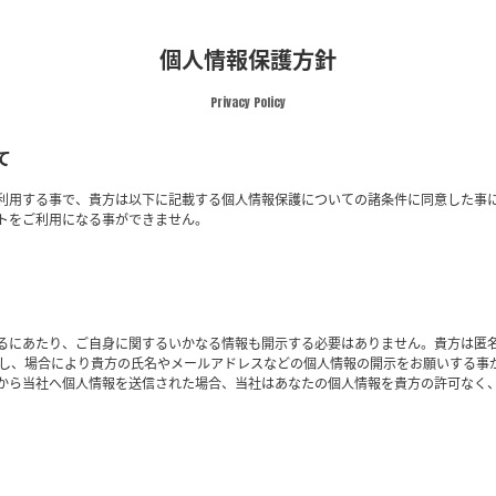
個人情報保護方針
Privacy Policy
て
利用する事で、貴方は以下に記載する個人情報保護についての諸条件に同意した事
トをご利用になる事ができません。
るにあたり、ご自身に関するいかなる情報も開示する必要はありません。貴方は匿
かし、場合により貴方の氏名やメールアドレスなどの個人情報の開示をお願いする事
から当社へ個人情報を送信された場合、当社はあなたの個人情報を貴方の許可なく