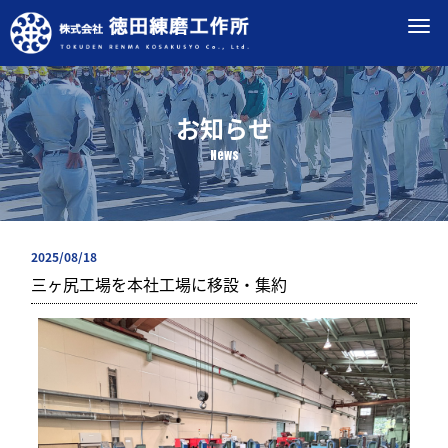
M
e
n
u
お知らせ
News
2025/08/18
三ヶ尻工場を本社工場に移設・集約